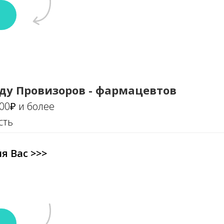
ду Провизоров - фармацевтов
000₽ и более
сть
я Вас >>>