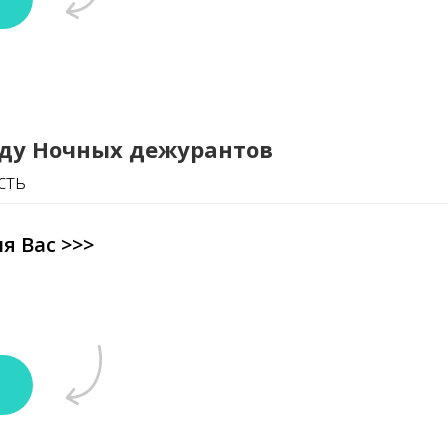
ду Ночных дежурантов
сть
я Вас >>>